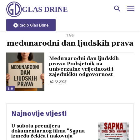
GLAS DRINE
Radio Glas Drine
TAG
međunarodni dan ljudskih prava
Međunarodni dan ljudskih
prava: Podsjetnik na
univerzalne vrijednosti i
zajedničku odgovornost
10.12.2025
BIH
Najnovije vijesti
U subotu premijera
dokumentarnog filma “Sapna
između čekića i nakovnja”