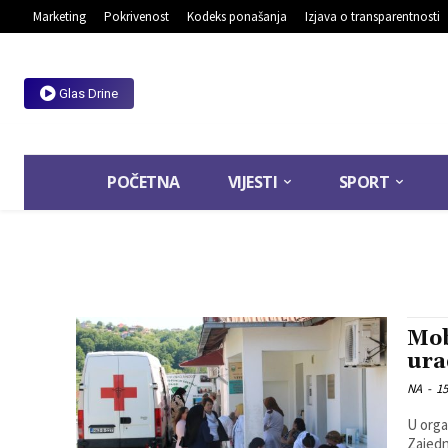
Marketing
Pokrivenost
Kodeks ponašanja
Izjava o transparentnosti
Glas Drine
POČETNA
VIJESTI
SPORT
Mob
ura
NA
-
15
U orga
Zajedn