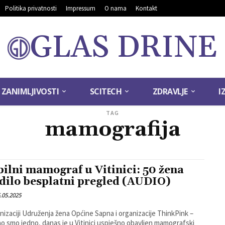
Politika privatnosti
Impressum
O nama
Kontakt
GLAS DRINE
ZANIMLJIVOSTI
SCITECH
ZDRAVLJE
I
TAG
mamografija
ilni mamograf u Vitinici: 50 žena
dilo besplatni pregled (AUDIO)
.05.2025
nizaciji Udruženja žena Općine Sapna i organizacije ThinkPink –
o smo jedno, danas je u Vitinici uspješno obavljen mamografski