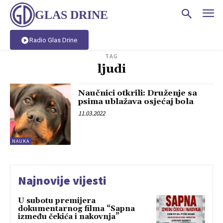
GLAS DRINE
Radio Glas Drine
TAG
ljudi
Naučnici otkrili: Druženje sa
psima ublažava osjećaj bola
11.03.2022
NAUKA
Najnovije vijesti
U subotu premijera
dokumentarnog filma “Sapna
između čekića i nakovnja”