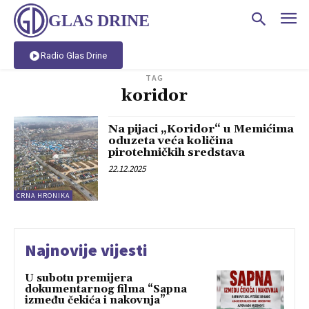
GLAS DRINE
Radio Glas Drine
TAG
koridor
Na pijaci „Koridor“ u Memićima
oduzeta veća količina
pirotehničkih sredstava
22.12.2025
CRNA HRONIKA
Najnovije vijesti
U subotu premijera
dokumentarnog filma “Sapna
između čekića i nakovnja”