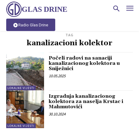
GLAS DRINE
Radio Glas Drine
TAG
kanalizacioni kolektor
Počeli radovi na sanaciji
kanalizacionog kolektora u
Sniježnici
10.05.2025
LOKALNE VIJESTI
Izgradnja kanalizacionog
kolektora za naselja Krstac i
Mahmutovići
30.10.2024
LOKALNE VIJESTI