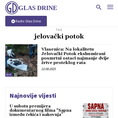
GLAS DRINE
Radio Glas Drine
TAG
jelovački potok
Vlasenica: Na lokalitetu
Jelovački Potok ekshumirani
posmrtni ostaci najmanje dvije
žrtve proteklog rata
22.08.2025
BIH
Najnovije vijesti
U subotu premijera
dokumentarnog filma “Sapna
između čekića i nakovnja”