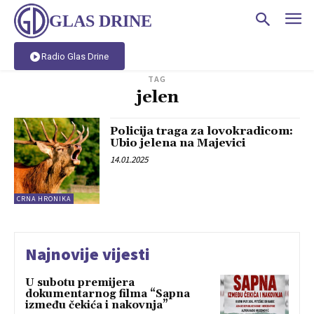
GLAS DRINE
Radio Glas Drine
TAG
jelen
Policija traga za lovokradicom:
Ubio jelena na Majevici
14.01.2025
CRNA HRONIKA
Najnovije vijesti
U subotu premijera
dokumentarnog filma “Sapna
između čekića i nakovnja”