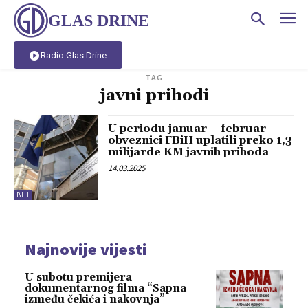
GLAS DRINE
Radio Glas Drine
TAG
javni prihodi
U periodu januar – februar
obveznici FBiH uplatili preko 1,3
milijarde KM javnih prihoda
14.03.2025
BIH
Najnovije vijesti
U subotu premijera
dokumentarnog filma “Sapna
između čekića i nakovnja”