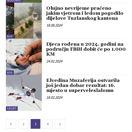
NOGOMET
Olujno nevrijeme praćeno
jakim vjetrom i ledom pogodilo
dijelove Tuzlanskog kantona
18.08.2024
BIH
Djeca rođena u 2024. godini na
području FBiH dobit će po 1.000
KM
24.02.2024
BIH
Elvedina Muzaferija ostvarila
još jedan dobar rezultat: 16.
mjesto u superveleslalomu
18.02.2024
SPORT
2
3
4