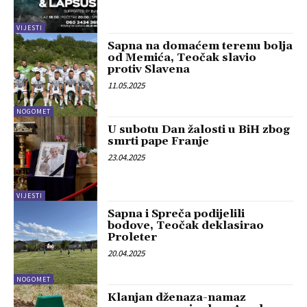
VIJESTI
Sapna na domaćem terenu bolja
od Memića, Teočak slavio
protiv Slavena
11.05.2025
NOGOMET
U subotu Dan žalosti u BiH zbog
smrti pape Franje
23.04.2025
VIJESTI
Sapna i Spreča podijelili
bodove, Teočak deklasirao
Proleter
20.04.2025
NOGOMET
Klanjan dženaza-namaz