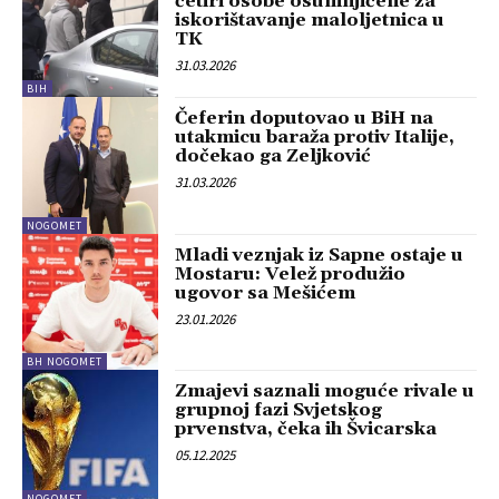
četiri osobe osumnjičene za
iskorištavanje maloljetnica u
TK
31.03.2026
BIH
Čeferin doputovao u BiH na
utakmicu baraža protiv Italije,
dočekao ga Zeljković
31.03.2026
NOGOMET
Mladi veznjak iz Sapne ostaje u
Mostaru: Velež produžio
ugovor sa Mešićem
23.01.2026
BH NOGOMET
Zmajevi saznali moguće rivale u
grupnoj fazi Svjetskog
prvenstva, čeka ih Švicarska
05.12.2025
NOGOMET