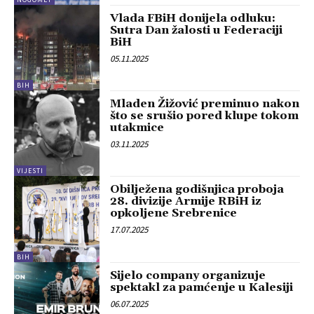
Vlada FBiH donijela odluku:
Sutra Dan žalosti u Federaciji
BiH
05.11.2025
BIH
Mladen Žižović preminuo nakon
što se srušio pored klupe tokom
utakmice
03.11.2025
VIJESTI
Obilježena godišnjica proboja
28. divizije Armije RBiH iz
opkoljene Srebrenice
17.07.2025
BIH
Sijelo company organizuje
spektakl za pamćenje u Kalesiji
06.07.2025