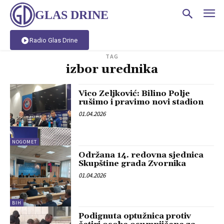
GLAS DRINE
Radio Glas Drine
TAG
izbor urednika
Vico Zeljković: Bilino Polje
rušimo i pravimo novi stadion
01.04.2026
NOGOMET
Održana 14. redovna sjednica
Skupštine grada Zvornika
01.04.2026
BIH
Podignuta optužnica protiv