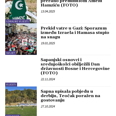
prerano preminulom Amelu
Hamziću (FOTO)
13.04.2025
LOKALNE VIJESTI
Prekid vatre u Gazi: Sporazum
između Izraela i Hamasa stupio
na snagu
19.01.2025
SVIJET
Sapanjski osnovci i
srednjoškolci obilježili Dan
državnosti Bosne i Hercegovine
(FOTO)
22.11.2024
VIJESTI
Sapna upisala pobjedu u
derbiju, Teočak poražen na
gostovanju
27.10.2024