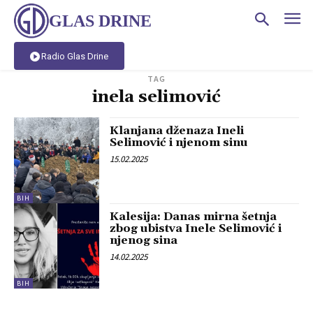
GLAS DRINE
Radio Glas Drine
TAG
inela selimović
Klanjana dženaza Ineli
Selimović i njenom sinu
15.02.2025
BIH
Kalesija: Danas mirna šetnja
zbog ubistva Inele Selimović i
njenog sina
14.02.2025
BIH