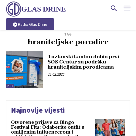
GLAS DRINE
Radio Glas Drine
TAG
hraniteljske porodice
Tuzlanski kanton dobio prvi
SOS Centar za podršku
hraniteljskim porodicama
11.02.2025
BIH
Najnovije vijesti
Otvorene prijave za Bingo
Festival Fits: Odaberite outfit s
omiljenim influencerom i