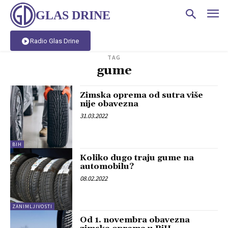
GLAS DRINE
Radio Glas Drine
TAG
gume
Zimska oprema od sutra više
nije obavezna
31.03.2022
BIH
Koliko dugo traju gume na
automobilu?
08.02.2022
ZANIMLJIVOSTI
Od 1. novembra obavezna