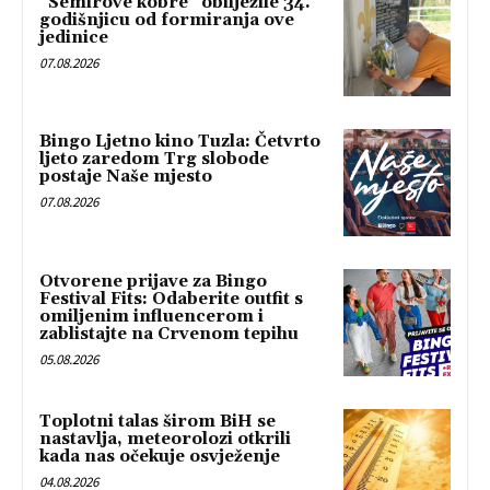
“Semirove kobre” obilježile 34.
godišnjicu od formiranja ove
jedinice
07.08.2026
Bingo Ljetno kino Tuzla: Četvrto
ljeto zaredom Trg slobode
postaje Naše mjesto
07.08.2026
Otvorene prijave za Bingo
Festival Fits: Odaberite outfit s
omiljenim influencerom i
zablistajte na Crvenom tepihu
05.08.2026
Toplotni talas širom BiH se
nastavlja, meteorolozi otkrili
kada nas očekuje osvježenje
04.08.2026