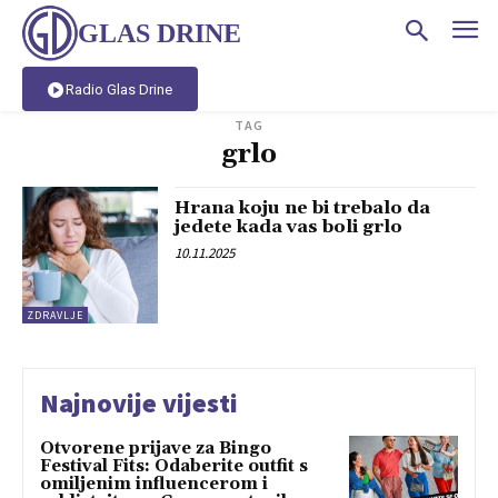
GLAS DRINE
Radio Glas Drine
TAG
grlo
Hrana koju ne bi trebalo da
jedete kada vas boli grlo
10.11.2025
ZDRAVLJE
Najnovije vijesti
Otvorene prijave za Bingo
Festival Fits: Odaberite outfit s
omiljenim influencerom i