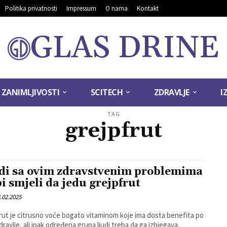
Politika privatnosti
Impressum
O nama
Kontakt
GLAS DRINE
ZANIMLJIVOSTI
SCITECH
ZDRAVLJE
I
TAG
grejpfrut
di sa ovim zdravstvenim problemima
bi smjeli da jedu grejpfrut
.02.2025
rut je citrusno voće bogato vitaminom koje ima dosta benefita po
dravlje, ali ipak određena grupa ljudi treba da ga izbjegava.