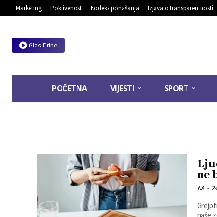
Marketing
Pokrivenost
Kodeks ponašanja
Izjava o transparentnosti
Glas Drine
POČETNA
VIJESTI
SPORT
Lju
ne 
NA
-
24
Grejpf
naše z