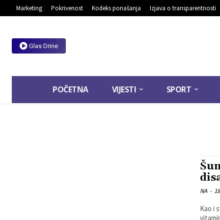
Marketing
Pokrivenost
Kodeks ponašanja
Izjava o transparentnosti
Glas Drine
POČETNA
VIJESTI
SPORT
Šum
dis
NA
-
18
Kao i s
vitami