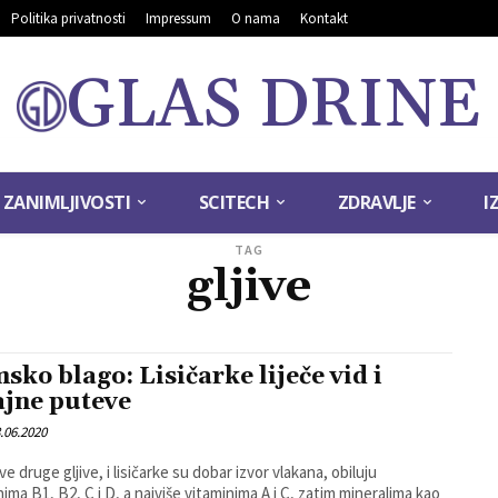
Politika privatnosti
Impressum
O nama
Kontakt
GLAS DRINE
ZANIMLJIVOSTI
SCITECH
ZDRAVLJE
I
TAG
gljive
sko blago: Lisičarke liječe vid i
ajne puteve
.06.2020
ve druge gljive, i lisičarke su dobar izvor vlakana, obiluju
nima B1, B2, C i D, a najviše vitaminima A i C, zatim mineralima kao