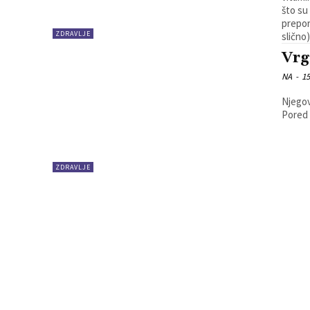
što su 
prepor
ZDRAVLJE
slično).
Vrg
NA
-
15
Njegov
Pored E
ZDRAVLJE