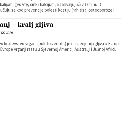
kalijum, gvožđe, cink i kalcijum, a zahvaljujući vitaminu D
učuju se kod prevencije bolesti kostiju (rahitisa, osteoporoze i
..
anj – kralj gljiva
.06.2020
o kraljevstvo vrganj (boletus edulis) je najcjenjenija gljiva u Evropi.
vrope vrganji rastu u Sjevernoj Americi, Australiji i Južnoj Africi.