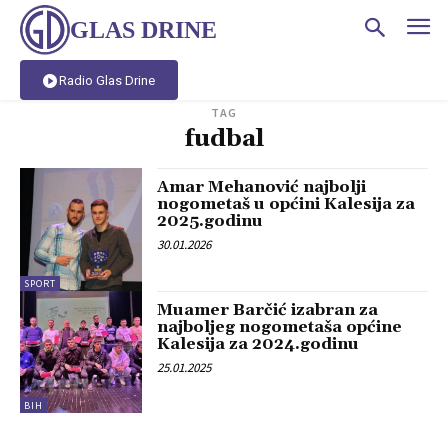
GLAS DRINE
Radio Glas Drine
TAG
fudbal
Amar Mehanović najbolji
nogometaš u općini Kalesija za
2025.godinu
30.01.2026
SPORT
Muamer Barčić izabran za
najboljeg nogometaša općine
Kalesija za 2024.godinu
25.01.2025
BIH