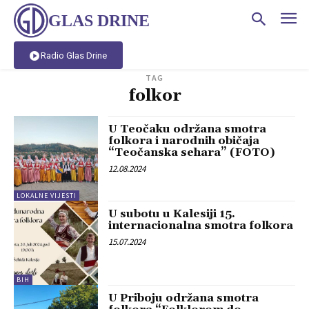
GLAS DRINE
Radio Glas Drine
TAG
folkor
U Teočaku održana smotra
folkora i narodnih običaja
“Teočanska sehara” (FOTO)
12.08.2024
LOKALNE VIJESTI
U subotu u Kalesiji 15.
internacionalna smotra folkora
15.07.2024
BIH
U Priboju održana smotra