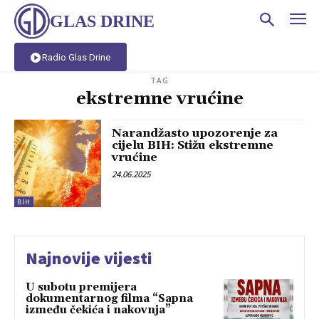
GLAS DRINE
Radio Glas Drine
TAG
ekstremne vrućine
Narandžasto upozorenje za
cijelu BIH: Stižu ekstremne
vrućine
24.06.2025
BIH
Najnovije vijesti
U subotu premijera
dokumentarnog filma “Sapna
između čekića i nakovnja”