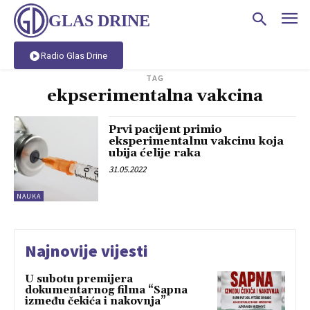
GLAS DRINE
Radio Glas Drine
TAG
ekpserimentalna vakcina
Prvi pacijent primio
eksperimentalnu vakcinu koja
ubija ćelije raka
31.05.2022
NAUKA
Najnovije vijesti
U subotu premijera
dokumentarnog filma “Sapna
između čekića i nakovnja”