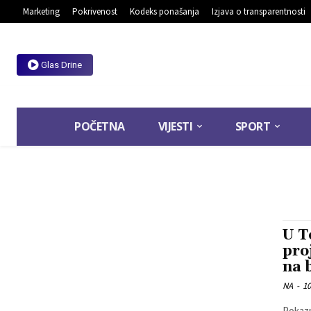
Marketing
Pokrivenost
Kodeks ponašanja
Izjava o transparentnosti
Glas Drine
POČETNA
VIJESTI
SPORT
U T
pro
na 
NA
-
10
Pokaz