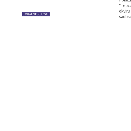
"Teoča
okviru
LOKALNE VIJESTI
saobra