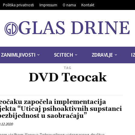
Politika privatnosti
Impressum
O nama
Kontakt
GLAS DRINE
ZANIMLJIVOSTI
SCITECH
ZDRAVLJE
I
TAG
DVD Teocak
eočaku započela implementacija
jekta “Uticaj psihoaktivnih supstanci
bezbijednost u saobraćaju”
.12.2020
nom vježbom članova Dobrovoljnog vatrogasnog društva