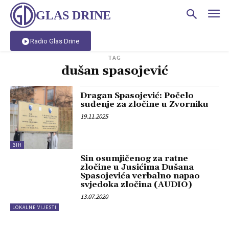
GLAS DRINE
Radio Glas Drine
TAG
dušan spasojević
Dragan Spasojević: Počelo
suđenje za zločine u Zvorniku
19.11.2025
BIH
Sin osumjičenog za ratne
zločine u Jusićima Dušana
Spasojevića verbalno napao
svjedoka zločina (AUDIO)
13.07.2020
LOKALNE VIJESTI