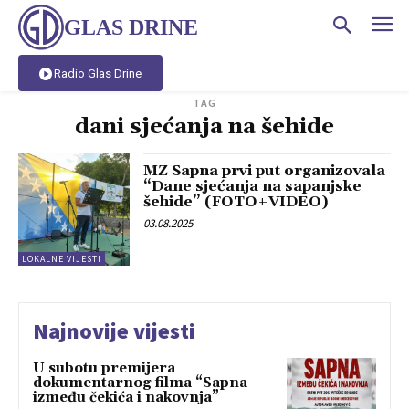
GLAS DRINE
Radio Glas Drine
TAG
dani sjećanja na šehide
MZ Sapna prvi put organizovala
“Dane sjećanja na sapanjske
šehide” (FOTO+VIDEO)
03.08.2025
LOKALNE VIJESTI
Najnovije vijesti
U subotu premijera
dokumentarnog filma “Sapna
između čekića i nakovnja”