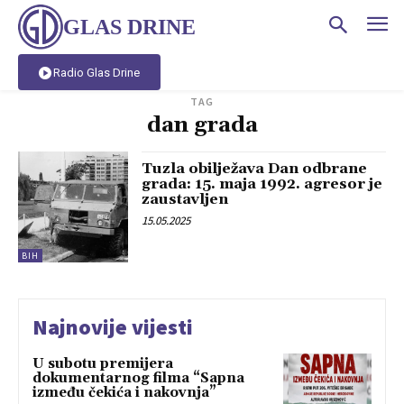
GLAS DRINE
Radio Glas Drine
TAG
dan grada
Tuzla obilježava Dan odbrane
grada: 15. maja 1992. agresor je
zaustavljen
15.05.2025
BIH
Najnovije vijesti
U subotu premijera
dokumentarnog filma “Sapna
između čekića i nakovnja”