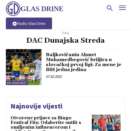
GLAS DRINE
Radio Glas Drine
TAG
DAC Dunajska Streda
Baljkovičanin Ahmet
Muhamedbegović briljira u
slovačkoj prvoj ligi: Za mene je
BiH jedna jedina
07.02.2022
BH NOGOMET
Najnovije vijesti
Otvorene prijave za Bingo
Festival Fits: Odaberite outfit s
omiljenim influencerom i