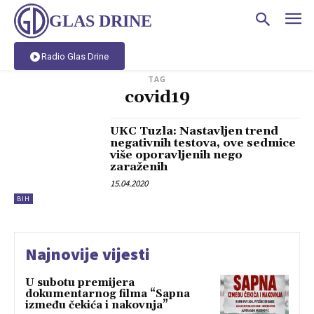
GLAS DRINE
Radio Glas Drine
TAG
covid19
UKC Tuzla: Nastavljen trend
negativnih testova, ove sedmice
više oporavljenih nego
zaraženih
15.04.2020
BIH
Najnovije vijesti
U subotu premijera
dokumentarnog filma “Sapna
između čekića i nakovnja”