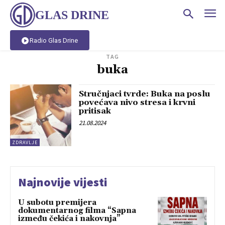
GLAS DRINE
Radio Glas Drine
TAG
buka
Stručnjaci tvrde: Buka na poslu
povećava nivo stresa i krvni
pritisak
21.08.2024
ZDRAVLJE
Najnovije vijesti
U subotu premijera
dokumentarnog filma “Sapna
između čekića i nakovnja”