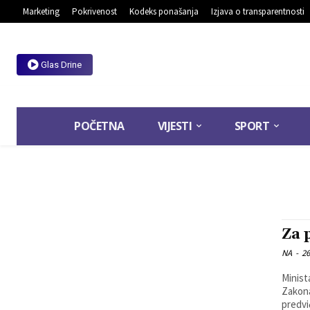
Marketing
Pokrivenost
Kodeks ponašanja
Izjava o transparentnosti
Glas Drine
POČETNA
VIJESTI
SPORT
Za 
NA
-
26
Minist
Zakona
predvi