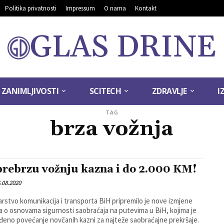
Politika privatnosti
Impressum
O nama
Kontakt
GLAS DRINE
ZANIMLJIVOSTI
SCITECH
ZDRAVLJE
I
TAG
brza vožnja
prebrzu vožnju kazna i do 2.000 KM!
.08.2020
arstvo komunikacija i transporta BiH pripremilo je nove izmjene
 o osnovama sigurnosti saobraćaja na putevima u BiH, kojima je
đeno povećanje novčanih kazni za najteže saobraćajne prekršaje.