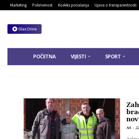
Marketing
Pokrivenost
Kodeks ponašanja
Izjava o transparentnosti
Glas Drine
POČETNA
VIJESTI
SPORT
Zah
bra
nov
NA
-
22
Jučer 