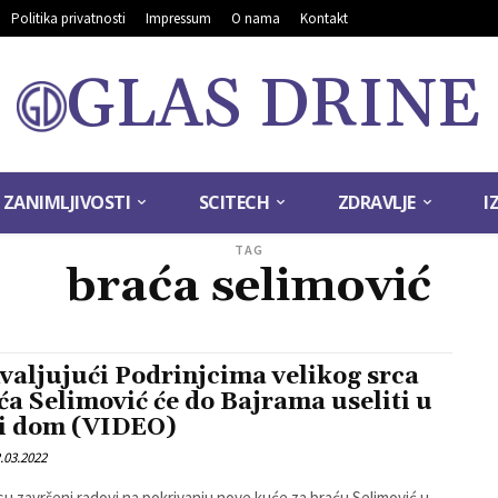
Politika privatnosti
Impressum
O nama
Kontakt
GLAS DRINE
ZANIMLJIVOSTI
SCITECH
ZDRAVLJE
I
TAG
braća selimović
valjujući Podrinjcima velikog srca
ća Selimović će do Bajrama useliti u
i dom (VIDEO)
.03.2022
su završeni radovi na pokrivanju nove kuće za braću Selimović u