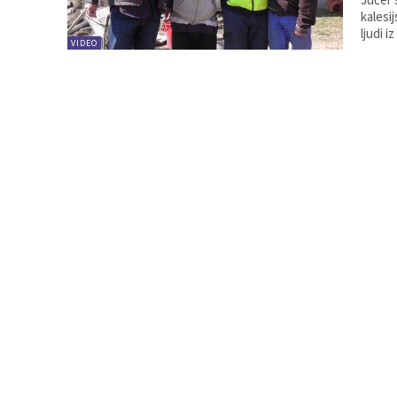
kalesi
ljudi i
VIDEO