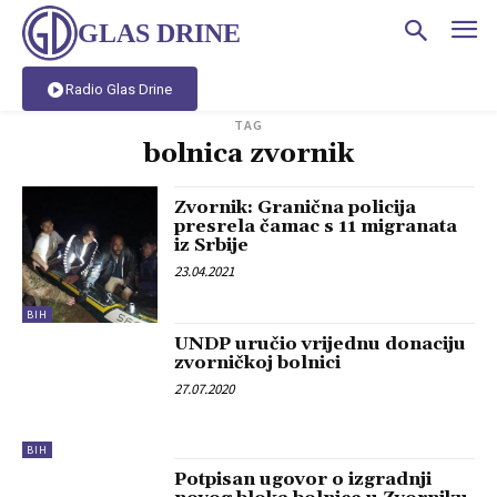
GLAS DRINE
Radio Glas Drine
TAG
bolnica zvornik
Zvornik: Granična policija
presrela čamac s 11 migranata
iz Srbije
23.04.2021
BIH
UNDP uručio vrijednu donaciju
zvorničkoj bolnici
27.07.2020
BIH
Potpisan ugovor o izgradnji