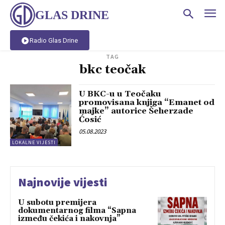
GLAS DRINE
Radio Glas Drine
TAG
bkc teočak
U BKC-u u Teočaku
promovisana knjiga “Emanet od
majke” autorice Šeherzade
Ćosić
05.08.2023
LOKALNE VIJESTI
Najnovije vijesti
U subotu premijera
dokumentarnog filma “Sapna
između čekića i nakovnja”