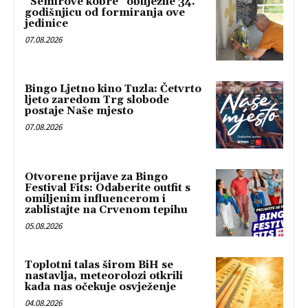
“Semirove kobre” obilježile 34.
godišnjicu od formiranja ove
jedinice
07.08.2026
Bingo Ljetno kino Tuzla: Četvrto
ljeto zaredom Trg slobode
postaje Naše mjesto
07.08.2026
Otvorene prijave za Bingo
Festival Fits: Odaberite outfit s
omiljenim influencerom i
zablistajte na Crvenom tepihu
05.08.2026
Toplotni talas širom BiH se
nastavlja, meteorolozi otkrili
kada nas očekuje osvježenje
04.08.2026