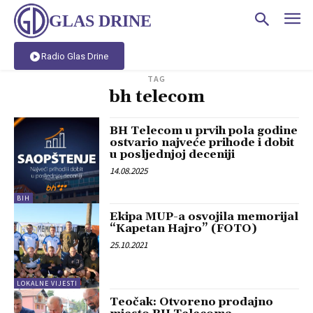
GLAS DRINE
Radio Glas Drine
TAG
bh telecom
BH Telecom u prvih pola godine
ostvario najveće prihode i dobit
u posljednjoj deceniji
14.08.2025
BIH
Ekipa MUP-a osvojila memorijal
“Kapetan Hajro” (FOTO)
25.10.2021
LOKALNE VIJESTI
Teočak: Otvoreno prodajno