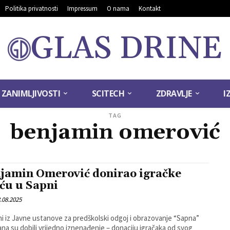
Politika privatnosti
Impressum
O nama
Kontakt
GLAS DRINE
ZANIMLJIVOSTI
SCITECH
ZDRAVLJE
I
TAG
benjamin omerović
jamin Omerović donirao igračke
iću u Sapni
.08.2025
ni iz Javne ustanove za predškolski odgoj i obrazovanje “Sapna”
ana su dobili vrijedno iznenađenje – donaciju igračaka od svog