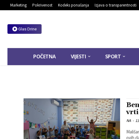
Marketing
Pokrivenost
Kodeks ponašanja
Izjava o transparentnosti
Glas Drine
POČETNA
VIJESTI
SPORT
Ben
vrt
NA
-
13
Mališa
ovih d