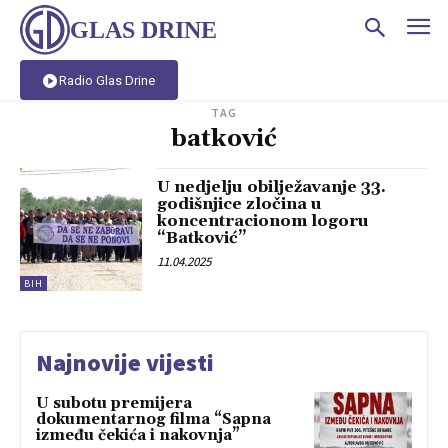
GLAS DRINE
Radio Glas Drine
TAG
batković
U nedjelju obilježavanje 33.
godišnjice zločina u
koncentracionom logoru
“Batković”
11.04.2025
BIH
Najnovije vijesti
U subotu premijera
dokumentarnog filma “Sapna
između čekića i nakovnja”