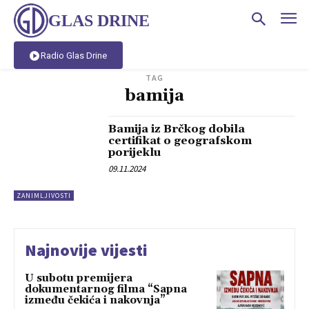
GLAS DRINE
Radio Glas Drine
TAG
bamija
Bamija iz Brčkog dobila
certifikat o geografskom
porijeklu
09.11.2024
ZANIMLJIVOSTI
Najnovije vijesti
U subotu premijera
dokumentarnog filma “Sapna
između čekića i nakovnja”