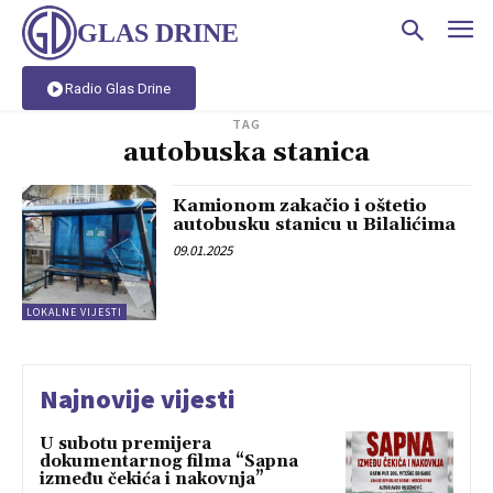
GLAS DRINE
Radio Glas Drine
TAG
autobuska stanica
Kamionom zakačio i oštetio
autobusku stanicu u Bilalićima
09.01.2025
LOKALNE VIJESTI
Najnovije vijesti
U subotu premijera
dokumentarnog filma “Sapna
između čekića i nakovnja”