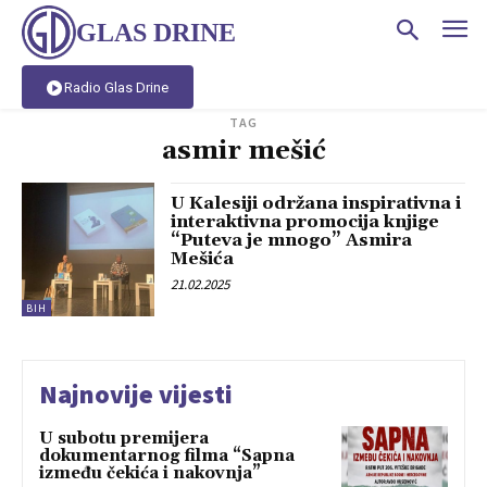
GLAS DRINE
Radio Glas Drine
TAG
asmir mešić
U Kalesiji održana inspirativna i
interaktivna promocija knjige
“Puteva je mnogo” Asmira
Mešića
21.02.2025
BIH
Najnovije vijesti
U subotu premijera
dokumentarnog filma “Sapna
između čekića i nakovnja”