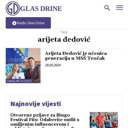
GLAS DRINE
Radio Glas Drine
TAG
arijeta đedović
Arijeta Đedović je učenica
generacija u MSŠ Teočak
28.05.2024
LOKALNE VIJESTI
Najnovije vijesti
Otvorene prijave za Bingo
Festival Fits: Odaberite outfit s
omiljenim influencerom i