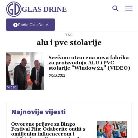
GLAS DRINE
Radio Glas Drine
TAG
alu i pvc stolarije
Svečano otvorena nova fabrika
za proizvodnju ALU i PVC
stolarije “Window 24” (VIDEO)
07.03.2022
VIDEO
Najnovije vijesti
Otvorene prijave za Bingo
Festival Fits: Odaberite outfit s
omiljenim influencerom i