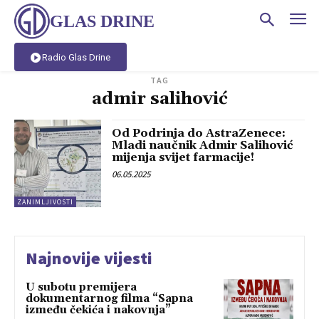
GLAS DRINE
Radio Glas Drine
TAG
admir salihović
Od Podrinja do AstraZenece:
Mladi naučnik Admir Salihović
mijenja svijet farmacije!
06.05.2025
ZANIMLJIVOSTI
Najnovije vijesti
U subotu premijera
dokumentarnog filma “Sapna
između čekića i nakovnja”