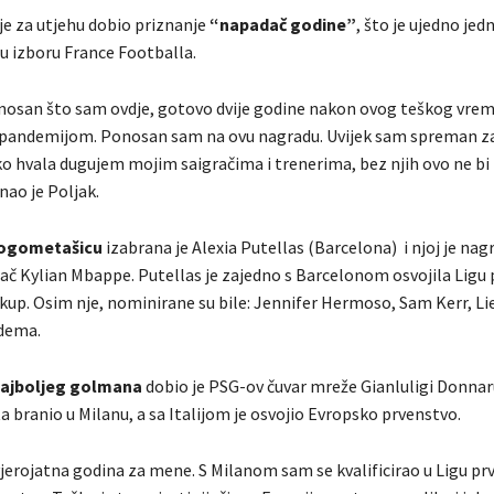
e za utjehu dobio priznanje
“napadač godine”
, što je ujedno jedn
u izboru France Footballa.
osan što sam ovdje, gotovo dvije godine nakon ovog teškog vre
pandemijom. Ponosan sam na ovu nagradu. Uvijek sam spreman za
ko hvala dugujem mojim saigračima i trenerima, bez njih ovo ne bi 
nao je Poljak.
nogometašicu
izabrana je Alexia Putellas (Barcelona) i njoj je nag
č Kylian Mbappe. Putellas je zajedno s Barcelonom osvojila Ligu 
i kup. Osim nje, nominirane su bile: Jennifer Hermoso, Sam Kerr, L
edema.
najboljeg golmana
dobio je PSG-ov čuvar mreže Gianluligi Donna
ta branio u Milanu, a sa Italijom je osvojio Evropsko prvenstvo.
vjerojatna godina za mene. S Milanom sam se kvalificirao u Ligu pr