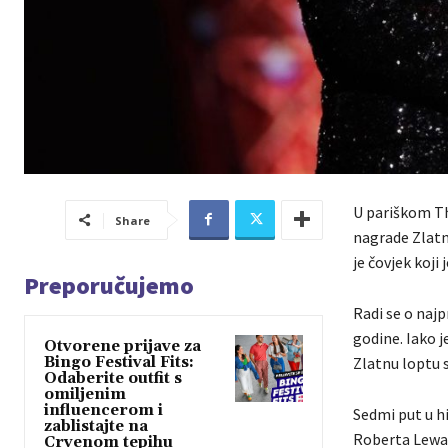
U pariškom Th
Share
nagrade Zlatn
je čovjek koji 
Preporučujemo
Radi se o naj
godine. Iako 
Otvorene prijave za
Bingo Festival Fits:
Zlatnu loptu s
Odaberite outfit s
omiljenim
influencerom i
Sedmi put u hi
zablistajte na
Roberta Lewan
Crvenom tepihu