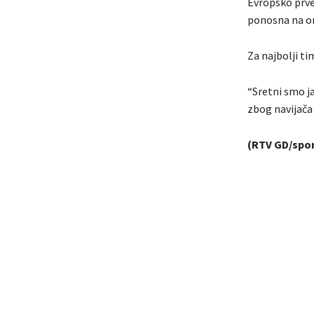
Evropsko prven
ponosna na on
Za najbolji ti
“Sretni smo j
zbog navijača i
(RTV GD/spor