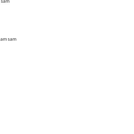
o sam
etam sam