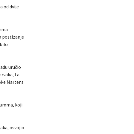
a od dvije
mena
 postizanje
bilo
radu uručio
prvaka, La
ieke Martens
rumma, koji
vaka, osvojio