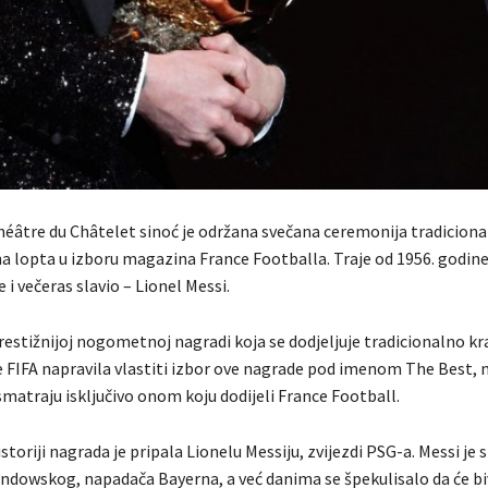
éâtre du Châtelet sinoć je održana svečana ceremonija tradiciona
a lopta u izboru magazina France Footballa. Traje od 1956. godine
je i večeras slavio – Lionel Messi.
prestižnijoj nogometnoj nagradi koja se dodjeljuje tradicionalno k
je FIFA napravila vlastiti izbor ove nagrade pod imenom The Best,
matraju isključivo onom koju dodijeli France Football.
storiji nagrada je pripala Lionelu Messiju, zvijezdi PSG-a. Messi je s
dowskog, napadača Bayerna, a već danima se špekulisalo da će bi