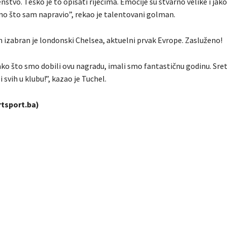
stvo. Teško je to opisati riječima. Emocije su stvarno velike i jak
o što sam napravio”, rekao je talentovani golman.
m izabran je londonski Chelsea, aktuelni prvak Evrope. Zasluženo!
ako što smo dobili ovu nagradu, imali smo fantastičnu godinu. Sr
 svih u klubu!”, kazao je Tuchel.
tsport.ba)