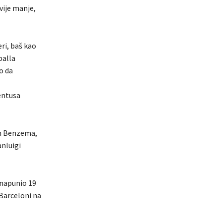
vije manje,
ri, baš kao
balla
o da
ventusa
im Benzema,
nluigi
 napunio 19
 Barceloni na