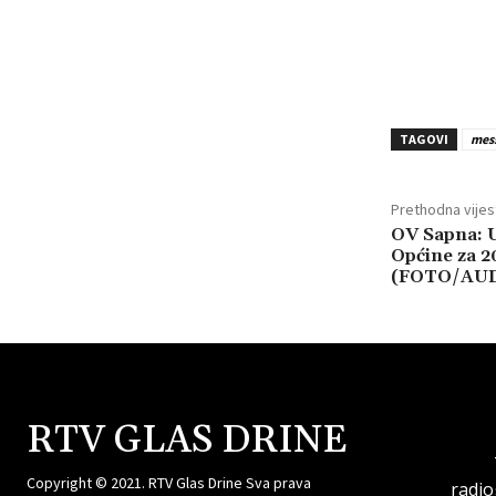
TAGOVI
mess
Prethodna vijes
OV Sapna: 
Općine za 2
(FOTO/AU
RTV GLAS DRINE
Copyright © 2021. RTV Glas Drine Sva prava
radi