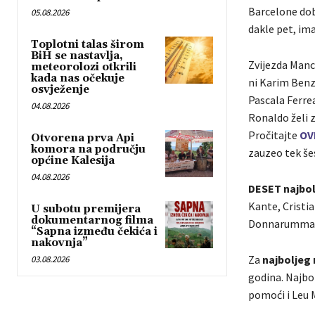
Barcelone dobi
05.08.2026
dakle pet, im
Toplotni talas širom
BiH se nastavlja,
Zvijezda Manc
meteorolozi otkrili
kada nas očekuje
ni Karim Benz
osvježenje
Pascala Ferrea
04.08.2026
Ronaldo želi z
Pročitajte
OV
Otvorena prva Api
komora na području
zauzeo tek še
općine Kalesija
04.08.2026
DESET najbolj
Kante, Cristi
U subotu premijera
dokumentarnog filma
Donnarumma
“Sapna između čekića i
nakovnja”
Za
najboljeg
03.08.2026
godina. Najbol
pomoći i Leu Me