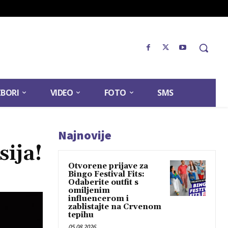
ZBORI
VIDEO
FOTO
SMS
Najnovije
ija!
Otvorene prijave za
Bingo Festival Fits:
Odaberite outfit s
omiljenim
influencerom i
zablistajte na Crvenom
tepihu
05.08.2026