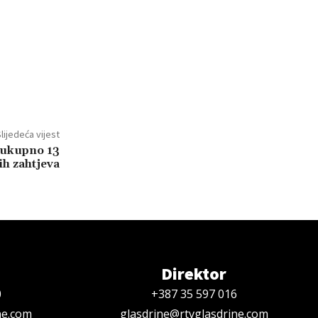
lijedeća vijest
 ukupno 13
ih zahtjeva
Direktor
0
+387 35 597 016
ne.com
glasdrine@rtvglasdrine.com