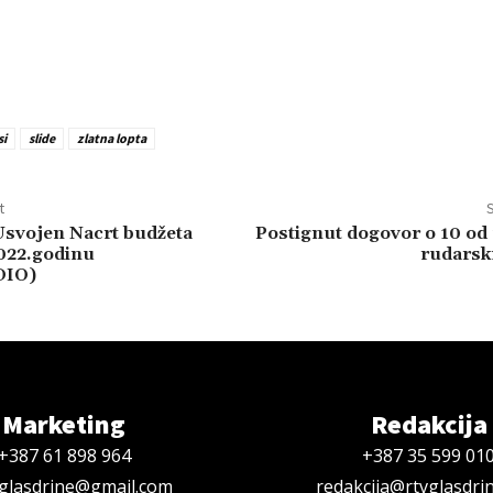
i
slide
zlatna lopta
t
S
Usvojen Nacrt budžeta
Postignut dogovor o 10 od
022.godinu
rudarsk
DIO)
Marketing
Redakcija
+387 61 898 964
+387 35 599 01
oglasdrine@gmail.com
redakcija@rtvglasdri