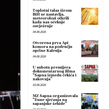
Toplotni talas širom
BiH se nastavlja,
meteorolozi otkrili
kada nas očekuje
osvježenje
04.08.2026
Otvorena prva Api
komora na području
općine Kalesija
04.08.2026
U subotu premijera
dokumentarnog filma
“Sapna između čekića i
nakovnja”
03.08.2026
MZ Sapna organizovala
“Dane sjećanja na
sapanjske šehide”