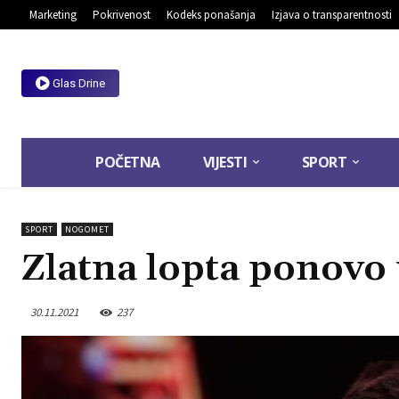
Marketing
Pokrivenost
Kodeks ponašanja
Izjava o transparentnosti
Glas Drine
POČETNA
VIJESTI
SPORT
SPORT
NOGOMET
Zlatna lopta ponovo
30.11.2021
237