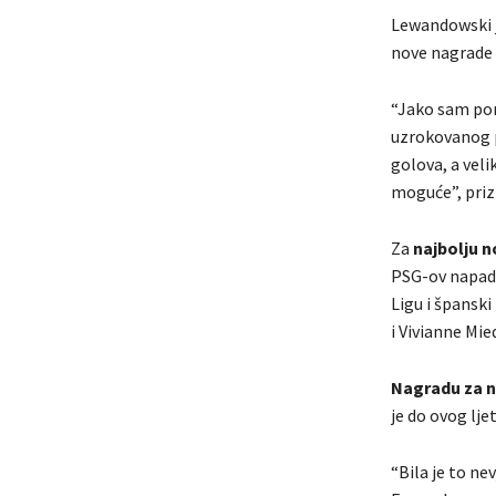
Lewandowski j
nove nagrade 
“Jako sam pon
uzrokovanog 
golova, a veli
moguće”, priz
Za
najbolju 
PSG-ov napada
Ligu i špansk
i Vivianne Mi
Nagradu za 
je do ovog lje
“Bila je to ne