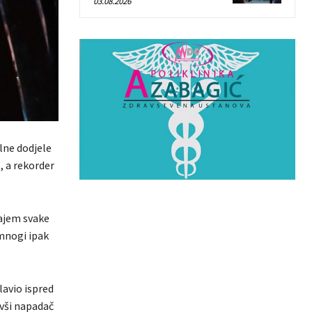
03.08.2026
lne dodjele
, a rekorder
rajem svake
 mnogi ipak
lavio ispred
vši napadač