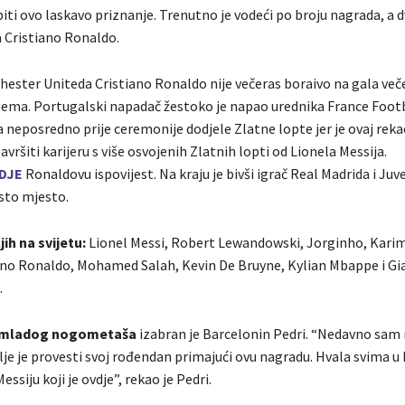
ti ovo laskavo priznanje. Trenutno je vodeći po broju nagrada, a d
a Cristiano Ronaldo.
hester Uniteda Cristiano Ronaldo nije večeras boraivo na gala veče
ema. Portugalski napadač žestoko je napao urednika France Foot
 neposredno prije ceremonije dodjele Zlatne lopte jer je ovaj reka
avršiti karijeru s više osvojenih Zlatnih lopti od Lionela Messija.
DJE
Ronaldovu ispovijest. Na kraju je bivši igrač Real Madrida i Ju
sto mjesto.
ih na svijetu:
Lionel Messi, Robert Lewandowski, Jorginho, Kar
ano Ronaldo, Mohamed Salah, Kevin De Bruyne, Kylian Mbappe i Gia
.
 mladog nogometaša
izabran je Barcelonin Pedri. “Nedavno sam
je je provesti svoj rođendan primajući ovu nagradu. Hvala svima u
ssiju koji je ovdje”, rekao je Pedri.