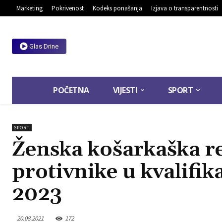
Marketing
Pokrivenost
Kodeks ponašanja
Izjava o transparentnosti
Glas Drine
POČETNA
VIJESTI
SPORT
SPORT
Ženska košarkaška re
protivnike u kvalifi
2023
20.08.2021
172