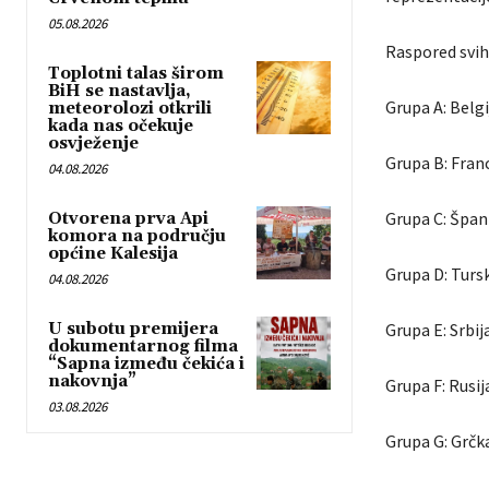
05.08.2026
Raspored svih
Toplotni talas širom
BiH se nastavlja,
Grupa A: Belg
meteorolozi otkrili
kada nas očekuje
osvježenje
Grupa B: Franc
04.08.2026
Grupa C: Špan
Otvorena prva Api
komora na području
općine Kalesija
Grupa D: Tursk
04.08.2026
U subotu premijera
Grupa E: Srbij
dokumentarnog filma
“Sapna između čekića i
nakovnja”
Grupa F: Rusij
03.08.2026
Grupa G: Grčka