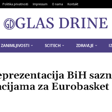
Politika privatnosti
Impressum
O nama
Kontakt
GLAS DRINE
ZANIMLJIVOSTI
SCITECH
ZDRAVLJE
I
prezentacija BiH sazn
kacijama za Eurobasket