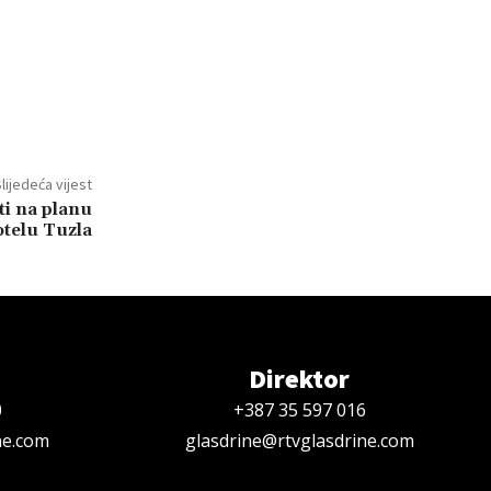
lijedeća vijest
ti na planu
otelu Tuzla
Direktor
0
+387 35 597 016
ne.com
glasdrine@rtvglasdrine.com