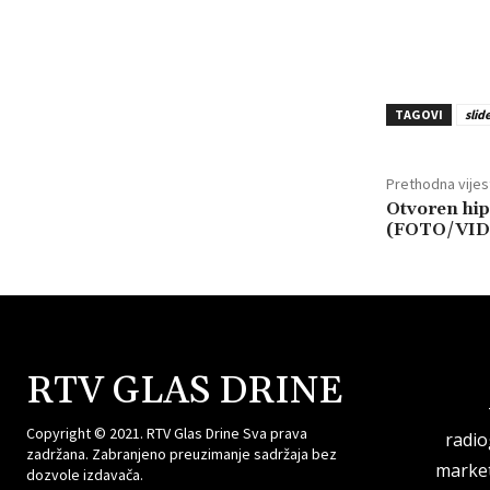
TAGOVI
slid
Prethodna vijes
Otvoren hip
(FOTO/VID
RTV GLAS DRINE
Copyright © 2021. RTV Glas Drine Sva prava
radi
zadržana. Zabranjeno preuzimanje sadržaja bez
market
dozvole izdavača.