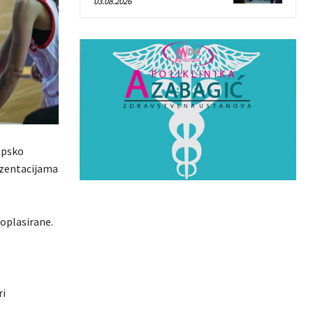
03.08.2026
opsko
rezentacijama
goplasirane.
ri