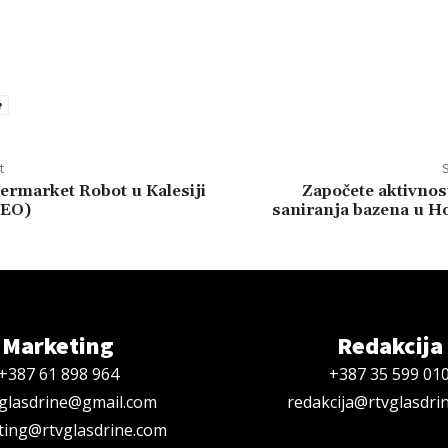
e
t
S
ermarket Robot u Kalesiji
Započete aktivnos
EO)
saniranja bazena u H
Marketing
Redakcija
+387 61 898 964
+387 35 599 01
oglasdrine@gmail.com
redakcija@rtvglasdri
ing@rtvglasdrine.com