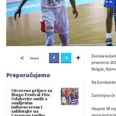
Ženska košark
Share
prvenstvo 2023
Belgije, Njem
Preporučujemo
Na Eurobasket 
Otvorene prijave za
Bingo Festival Fits:
Zanimljivo će b
Odaberite outfit s
omiljenim
influencerom i
Ukupno 38 repr
zablistajte na
reprezentacije
Crvenom tepihu