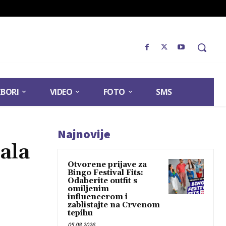
ZBORI
VIDEO
FOTO
SMS
Najnovije
ala
Otvorene prijave za
Bingo Festival Fits:
Odaberite outfit s
omiljenim
influencerom i
zablistajte na Crvenom
tepihu
05.08.2026