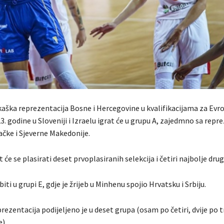
aška reprezentacija Bosne i Hercegovine u kvalifikacijama za Evr
. godine u Sloveniji i Izraelu igrat će u grupu A, zajedmno sa rep
ačke i Sjeverne Makedonije.
će se plasirati deset prvoplasiranih selekcija i četiri najbolje dru
iti u grupi E, gdje je žrijeb u Minhenu spojio Hrvatsku i Srbiju.
ezentacija podijeljeno je u deset grupa (osam po četiri, dvije po t
).