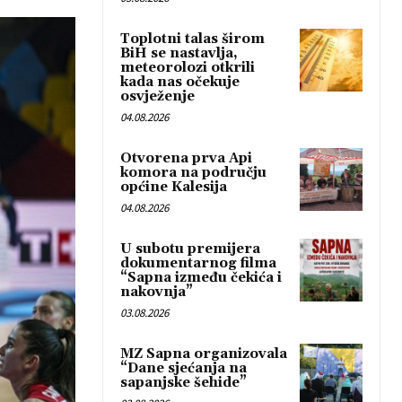
Toplotni talas širom
BiH se nastavlja,
meteorolozi otkrili
kada nas očekuje
osvježenje
04.08.2026
Otvorena prva Api
komora na području
općine Kalesija
04.08.2026
U subotu premijera
dokumentarnog filma
“Sapna između čekića i
nakovnja”
03.08.2026
MZ Sapna organizovala
“Dane sjećanja na
sapanjske šehide”