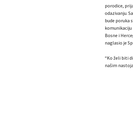
porodice, prij
odazivanju. S
bude poruka s
komunikaciju 
Bosne i Herceg
naglasio je Sp
“Ko želi biti 
našim nastoja