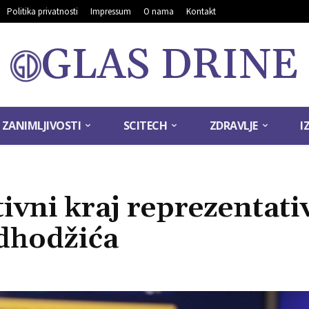
Politika privatnosti
Impressum
O nama
Kontakt
GLAS DRINE
ZANIMLJIVOSTI
SCITECH
ZDRAVLJE
I
tivni kraj reprezentati
dhodžića