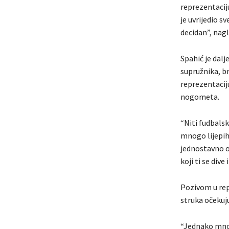
reprezentacij
je uvrijedio s
decidan”, nagl
Spahić je dalj
supružnika, br
reprezentaciju
nogometa.
“Niti fudbalsk
mnogo lijepih 
jednostavno o
koji ti se dive
Pozivom u repr
struka očekuj
“Jednako mnog