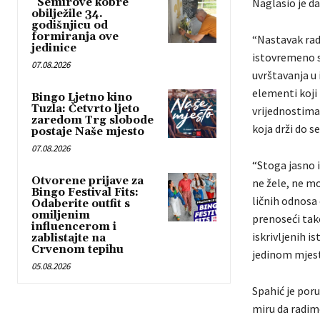
“Semirove kobre”
Naglasio je da
obilježile 34.
godišnjicu od
formiranja ove
“Nastavak rada
jedinice
istovremeno s
07.08.2026
uvrštavanja u 
elementi koji 
Bingo Ljetno kino
Tuzla: Četvrto ljeto
vrijednostima 
zaredom Trg slobode
koja drži do s
postaje Naše mjesto
07.08.2026
“Stoga jasno 
Otvorene prijave za
ne žele, ne mo
Bingo Festival Fits:
ličnih odnosa 
Odaberite outfit s
omiljenim
prenoseći tako
influencerom i
iskrivljenih i
zablistajte na
Crvenom tepihu
jedinom mjestu
05.08.2026
Spahić je poru
miru da radim