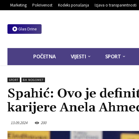
Marketing
Pokrivenost
Kodeks ponašanja
Izjava o transparentnosti
Glas Drine
POČETNA
VIJESTI
SPORT
SPORT
BH NOGOMET
Spahić: Ovo je defini
karijere Anela Ahme
13.09.2024
200