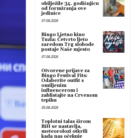
obilježile 34. godišnjicu
od formiranja ove
jedinice
07.08.2026
Bingo Ljetno kino
Tuzla: Četvrto ljeto
zaredom Trg slobode
postaje Naše mjesto
07.08.2026
Otvorene prijave za
Bingo Festival Fits:
Odaberite outfit s
omiljenim
influencerom i
zablistajte na Crvenom
tepihu
05.08.2026
Toplotni talas širom
BiH se nastavlja,
meteorolozi otkrili
kada nas očekuje