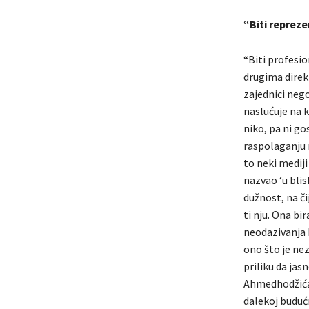
“Biti repreze
“Biti profesi
drugima direk
zajednici neg
naslućuje na k
niko, pa ni go
raspolaganju r
to neki mediji
nazvao ‘u blis
dužnost, na čij
ti nju. Ona bi
neodazivanja b
ono što je ne
priliku da jas
Ahmedhodžića. 
dalekoj budućn