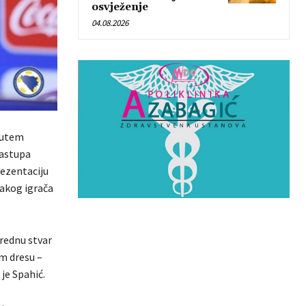
osvježenje
04.08.2026
putem
nastupa
rezentaciju
vakog igrača
orednu stvar
em dresu –
je Spahić.