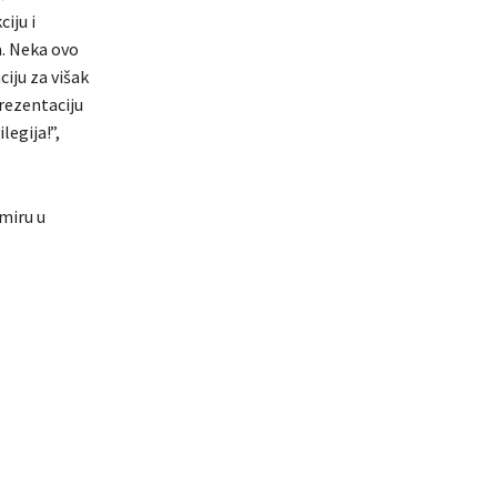
iju i
a. Neka ovo
iju za višak
rezentaciju
egija!”,
 miru u