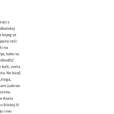
rati s
udbalskoj
z kojeg se
jasno reći:
ti na
ije, kako su
edhodžić
e kult, sveta
eta. Ne biraš
azloga,
 sam izabrao
istimo
re Anela
 bliskoj ili
u i ovu