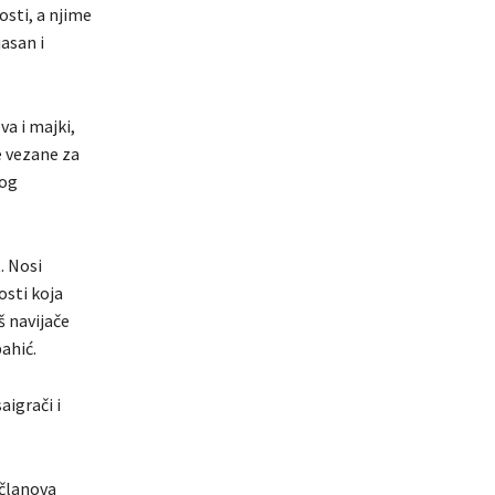
sti, a njime
jasan i
va i majki,
e vezane za
nog
. Nosi
osti koja
 navijače
pahić.
aigrači i
 članova