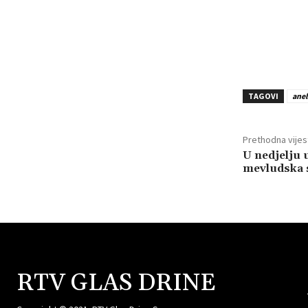
TAGOVI
ane
Prethodna vijes
U nedjelju u
mevludska 
RTV GLAS DRINE