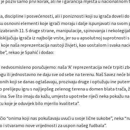
 je poziv samo prvi korak, ali ne i garancija mjesta u nacionalnom
, discipline i posvećenosti, ali i poniznosti koji su igrača doveli d
u osnovni elementi koje igrači moraju i dalje ispunjavati na svom 
izabranih 11. S druge strane, manipulacije, spinovanja i nekolegija
isključuju igrača iz najbolje vrste, jer su u apsolutnoj suprotnosti s
koje naša reprezentacija nastoji živjeti, kao uostalom i svaka nac
ebe”, rekao je Spahić i dodao:
i nedvosmisleno poručujemo: naša ‘A’ reprezentacija neće trpiti zb
gu ili jednostavno ne daju sve od sebe na terenu. Naš Savez neće bit
onih koji se danas oglašavaju, prozivaju druge i optužuju ine pute
 prelijepu igru s najljepšeg zelenog terena u domen blata trača, žu
stina. Sve što imaju da kažu, umjesto upotrebe riječi neka pokažu na
 koje je oduvijek bilo mjerilo kvaliteta”.
čio “onima koji nas pokušavaju uvući u svoje lične sukobe”, neka “
o i stvaramo nove vrijednosti za uspon našeg fudbala”.