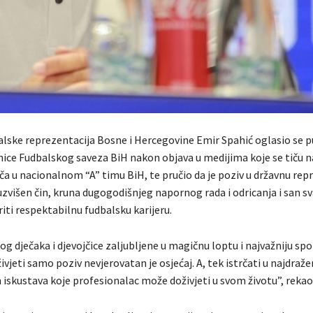
alske reprezentacija Bosne i Hercegovine Emir Spahić oglasio se 
nice Fudbalskog saveza BiH nakon objava u medijima koje se tiču 
ča u nacionalnom “A” timu BiH, te pručio da je poziv u državnu rep
uzvišen čin, kruna dugogodišnjeg napornog rada i odricanja i san s
ariti respektabilnu fudbalsku karijeru.
akog dječaka i djevojčice zaljubljene u magičnu loptu i najvažniju sp
živjeti samo poziv nevjerovatan je osjećaj. A, tek istrčati u najdraž
 iskustava koje profesionalac može doživjeti u svom životu”, rekao 