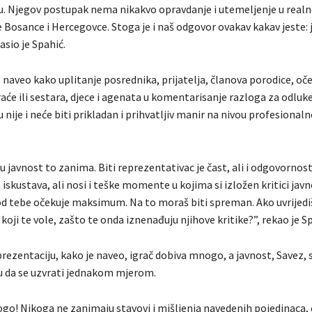
u. Njegov postupak nema nikakvo opravdanje i utemeljenje u realno
ve Bosance i Hercegovce. Stoga je i naš odgovor ovakav kakav jeste: 
asio je Spahić.
e naveo kako uplitanje posrednika, prijatelja, članova porodice, oče
aće ili sestara, djece i agenata u komentarisanje razloga za odluk
 nije i neće biti prikladan i prihvatljiv manir na nivou profesional
u javnost to zanima. Biti reprezentativac je čast, ali i odgovornost
iskustava, ali nosi i teške momente u kojima si izložen kritici javn
d tebe očekuje maksimum. Na to moraš biti spreman. Ako uvrijediš
 i koji te vole, zašto te onda iznenađuju njihove kritike?”, rekao je S
ezentaciju, kako je naveo, igrač dobiva mnogo, a javnost, Savez, s
u da se uzvrati jednakom mjerom.
o! Nikoga ne zanimaju stavovi i mišljenja navedenih pojedinaca,