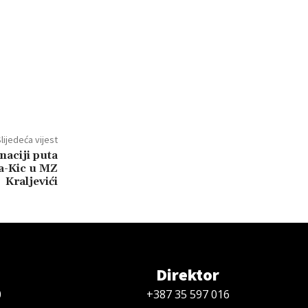
lijedeća vijest
naciji puta
a-Kic u MZ
Kraljevići
Direktor
0
+387 35 597 016