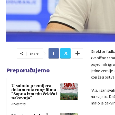
Direktor fudb
Share
zvanične stra
pojedinih igra
Preporučujemo
jedne zemlje 
koji želi ostv
U subotu premijera
dokumentarnog filma
“Ali, i san sv
“Sapna između čekića i
na svijetu. Do
nakovnja”
malo je takvih
07.08.2026