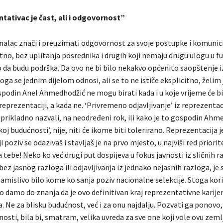
ntativac je čast, ali i odgovornost”
onalac znači i preuzimati odgovornost za svoje postupke i komunici
tno, bez uplitanja posrednika i drugih koji nemaju drugu ulogu u f
o da budu podrška. Da ovo ne bi bilo nekakvo općenito saopštenje i
oga se jednim dijelom odnosi, ali se to ne ističe eksplicitno, želim 
spodin Anel Ahmedhodžić ne mogu birati kada i u koje vrijeme će bi
eprezentaciji, a kada ne. ‘Privremeno odjavljivanje’ iz reprezentac
 prikladno nazvali, na neodređeni rok, ili kako je to gospodin Ahm
koj budućnosti’, nije, niti će ikome biti tolerirano. Reprezentacija j
i poziv se odazivaš i stavljaš je na prvo mjesto, u najviši red priorit
ra tebe! Neko ko već drugi put dospijeva u fokus javnosti iz sličnih r
ez jasnog razloga ili odjavljivanja iz jednako nejasnih razloga, je
zamislivo bilo kome ko sanja poziv nacionalne selekcije. Stoga kor
no damo do znanja da je ovo definitivan kraj reprezentativne karije
Ne za blisku budućnost, već i za onu najdalju. Pozvati ga ponovo, u
osti, bila bi, smatram, velika uvreda za sve one koji vole ovu zemlj