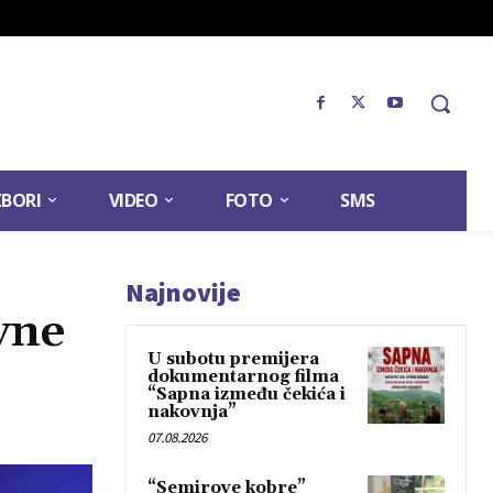
ZBORI
VIDEO
FOTO
SMS
Najnovije
vne
U subotu premijera
dokumentarnog filma
“Sapna između čekića i
nakovnja”
07.08.2026
“Semirove kobre”