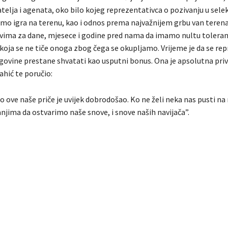
atelja i agenata, oko bilo kojeg reprezentativca o pozivanju u selekc
amo igra na terenu, kao i odnos prema najvažnijem grbu van teren
vima za dane, mjesece i godine pred nama da imamo nultu toleranc
koja se ne tiče onoga zbog čega se okupljamo. Vrijeme je da se rep
ovine prestane shvatati kao usputni bonus. Ona je apsolutna privil
ahić te poručio:
dio ove naše priče je uvijek dobrodošao. Ko ne želi neka nas pusti na
njima da ostvarimo naše snove, i snove naših navijača”.