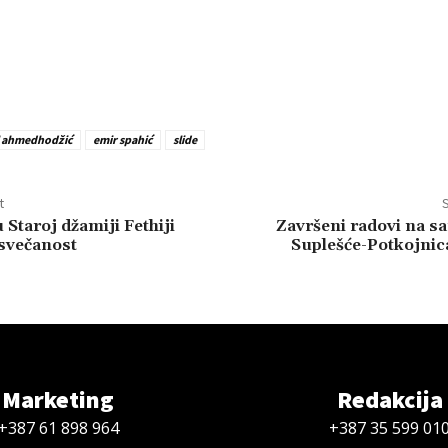
l ahmedhodžić
emir spahić
slide
t
S
 Staroj džamiji Fethiji
Završeni radovi na sa
svečanost
Suplešće-Potkojnic
Marketing
Redakcija
+387 61 898 964
+387 35 599 01