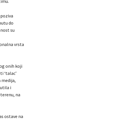
 timu.
o poziva
putu do
lnost su
ionalna vrsta
og onih koji
i ‘talac’
m medija,
tila i
 terenu, na
nas ostave na