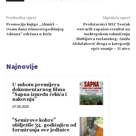
Prethodna vijest
Slijedeća vijest
Promocija knjige „Ahmići –
Predstavnici MIZ Teočak
Osam dana trinaestogodišnjeg
ostvarili zapažen rezultat na
Adnana“ održana u Beču
mektepskom takmičenju
Muftijstva tuzlanskog: Amila
Abdulahović druga u kategoriji
opće znanje – II nivo
Najnovije
U subotu premijera
dokumentarnog filma
“Sapna između čekića i
nakovnja”
07.08.2026
“Semirove kobre”
obilježile 34. godišnjicu od
formiranja ove jedinice