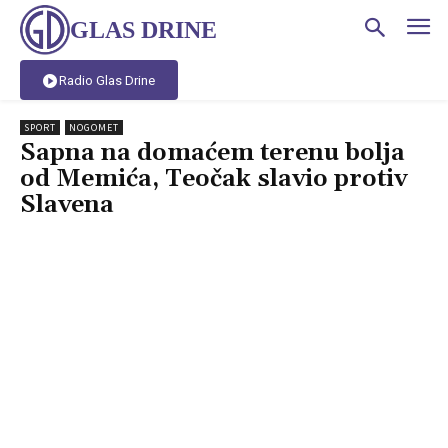
GLAS DRINE
Radio Glas Drine
SPORT
NOGOMET
Sapna na domaćem terenu bolja
od Memića, Teočak slavio protiv
Slavena