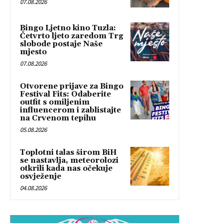
07.08.2026
Bingo Ljetno kino Tuzla:
Četvrto ljeto zaredom Trg
slobode postaje Naše
mjesto
07.08.2026
Otvorene prijave za Bingo
Festival Fits: Odaberite
outfit s omiljenim
influencerom i zablistajte
na Crvenom tepihu
05.08.2026
Toplotni talas širom BiH
se nastavlja, meteorolozi
otkrili kada nas očekuje
osvježenje
04.08.2026