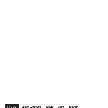
TAGOVI
izbor urednika
sapna
slide
teočak