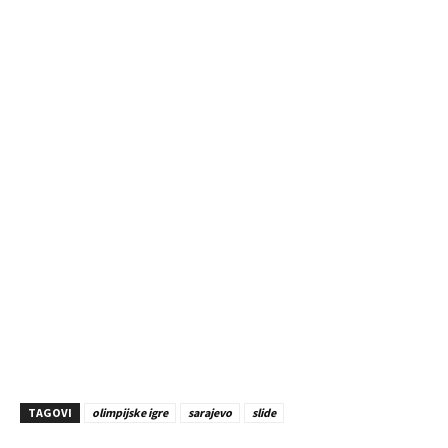
TAGOVI
olimpijske igre
sarajevo
slide