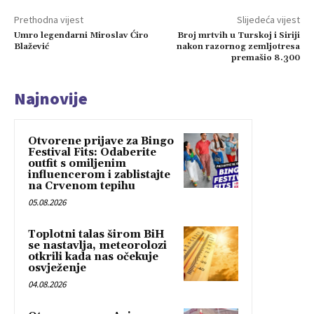
Prethodna vijest
Slijedeća vijest
Umro legendarni Miroslav Ćiro
Broj mrtvih u Turskoj i Siriji
Blažević
nakon razornog zemljotresa
premašio 8.300
Najnovije
Otvorene prijave za Bingo
Festival Fits: Odaberite
outfit s omiljenim
influencerom i zablistajte
na Crvenom tepihu
05.08.2026
Toplotni talas širom BiH
se nastavlja, meteorolozi
otkrili kada nas očekuje
osvježenje
04.08.2026