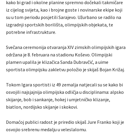
kako bi grad i okolne planine spremno dočekali takmičare
iz cijelog svijeta, kao i brojne goste i novinarske ekipe koji
su u tom periodu posjetili Sarajevo. Užurbano se radilo na
izgradnji sportskih borilišta, olimpijskih objekata, te
potrebne infrastrukture.
Svečana ceremonija otvaranja XIV zimskih olimpijskih igara
održana je 8. februara na stadionu Koševo. Olimpijski
plamen upalila je klizačica Sanda Dubravčić, a uime
sportista olimpijsku zakletvu položio je skijaš Bojan Križaj.
Tokom Igara sportisti iz 49 zemalja natjecali su se kako bi
osvojili najsjajnija olimpijska odličja u disciplinama: alpsko
skijanje, bob i sankanje, hokej i umjetničko klizanje,
biatlon, nordijsko skijanje i skokovi.
Domaćoj publici radost je priredio skijaš Jure Franko koji je
osvojio srebrenu medalju u veleslalomu.