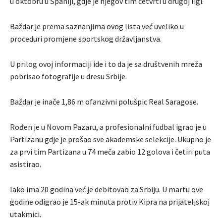
u oktobru u Španiji, gdje je njegov tim četvrti u drugoj ligi.
Baždar je prema saznanjima ovog lista već uveliko u
proceduri promjene sportskog državljanstva.
U prilog ovoj informaciji ide i to da je sa društvenih mreža
pobrisao fotografije u dresu Srbije.
Baždar je inače 1,86 m ofanzivni polušpic Real Saragose.
Rođen je u Novom Pazaru, a profesionalni fudbal igrao je u
Partizanu gdje je prošao sve akademske selekcije. Ukupno je
za prvi tim Partizana u 74 meča zabio 12 golova i četiri puta
asistirao.
Iako ima 20 godina već je debitovao za Srbiju. U martu ove
godine odigrao je 15-ak minuta protiv Kipra na prijateljskoj
utakmici.