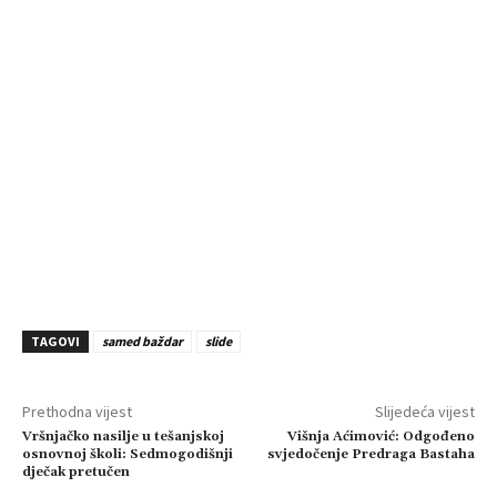
TAGOVI
samed baždar
slide
Prethodna vijest
Slijedeća vijest
Vršnjačko nasilje u tešanjskoj
Višnja Aćimović: Odgođeno
osnovnoj školi: Sedmogodišnji
svjedočenje Predraga Bastaha
dječak pretučen