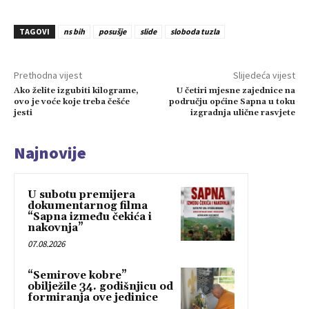
TAGOVI
ns bih
posušje
slide
sloboda tuzla
Prethodna vijest
Slijedeća vijest
Ako želite izgubiti kilograme,
U četiri mjesne zajednice na
ovo je voće koje treba češće
području općine Sapna u toku
jesti
izgradnja ulične rasvjete
Najnovije
U subotu premijera
dokumentarnog filma
“Sapna između čekića i
nakovnja”
07.08.2026
“Semirove kobre”
obilježile 34. godišnjicu od
formiranja ove jedinice