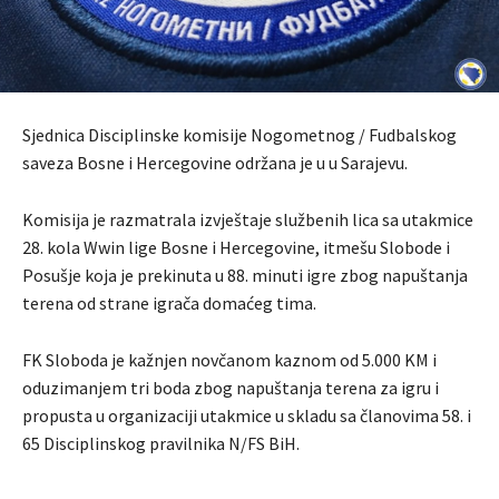
Sjednica Disciplinske komisije Nogometnog / Fudbalskog
saveza Bosne i Hercegovine održana je u u Sarajevu.
Komisija je razmatrala izvještaje službenih lica sa utakmice
28. kola Wwin lige Bosne i Hercegovine, itmešu Slobode i
Posušje koja je prekinuta u 88. minuti igre zbog napuštanja
terena od strane igrača domaćeg tima.
FK Sloboda je kažnjen novčanom kaznom od 5.000 KM i
oduzimanjem tri boda zbog napuštanja terena za igru i
propusta u organizaciji utakmice u skladu sa članovima 58. i
65 Disciplinskog pravilnika N/FS BiH.