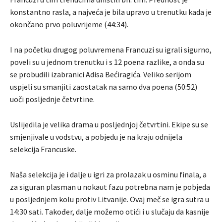
konstantno rasla, a najveća je bila upravo u trenutku kada je
okončano prvo poluvrijeme (44:34).
I na početku drugog poluvremena Francuzi su igrali sigurno,
poveli su u jednom trenutku i s 12 poena razlike, a onda su
se probudili izabranici Adisa Bećiragića. Veliko serijom
uspjeli su smanjiti zaostatak na samo dva poena (50:52)
uoči posljednje četvrtine.
Uslijedila je velika drama u posljednjoj četvrtini. Ekipe su se
smjenjivale u vodstvu, a pobjedu je na kraju odnijela
selekcija Francuske.
Naša selekcija je i dalje u igri za prolazak u osminu finala, a
za siguran plasman u nokaut fazu potrebna nam je pobjeda
u posljednjem kolu protiv Litvanije. Ovaj meč se igra sutra u
14:30 sati. Također, dalje možemo otići i u slučaju da kasnije