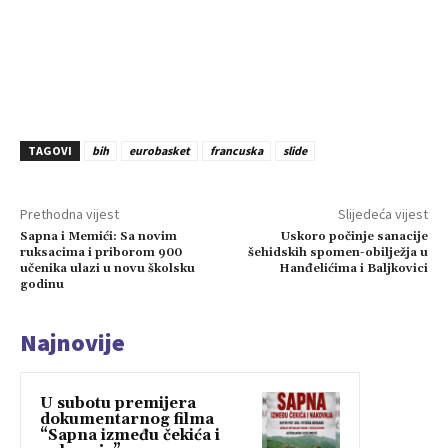
TAGOVI
bih
eurobasket
francuska
slide
Prethodna vijest
Slijedeća vijest
Sapna i Memići: Sa novim
Uskoro počinje sanacije
ruksacima i priborom 900
šehidskih spomen-obilježja u
učenika ulazi u novu školsku
Hanđelićima i Baljkovici
godinu
Najnovije
U subotu premijera
dokumentarnog filma
“Sapna između čekića i