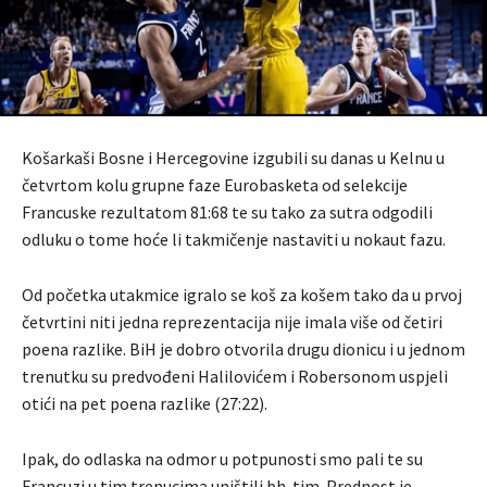
Košarkaši Bosne i Hercegovine izgubili su danas u Kelnu u
četvrtom kolu grupne faze Eurobasketa od selekcije
Francuske rezultatom 81:68 te su tako za sutra odgodili
odluku o tome hoće li takmičenje nastaviti u nokaut fazu.
Od početka utakmice igralo se koš za košem tako da u prvoj
četvrtini niti jedna reprezentacija nije imala više od četiri
poena razlike. BiH je dobro otvorila drugu dionicu i u jednom
trenutku su predvođeni Halilovićem i Robersonom uspjeli
otići na pet poena razlike (27:22).
Ipak, do odlaska na odmor u potpunosti smo pali te su
Francuzi u tim trenucima uništili bh. tim. Prednost je