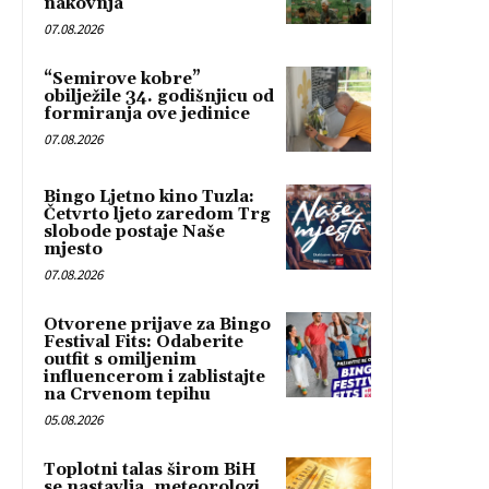
nakovnja”
07.08.2026
“Semirove kobre”
obilježile 34. godišnjicu od
formiranja ove jedinice
07.08.2026
Bingo Ljetno kino Tuzla:
Četvrto ljeto zaredom Trg
slobode postaje Naše
mjesto
07.08.2026
Otvorene prijave za Bingo
Festival Fits: Odaberite
outfit s omiljenim
influencerom i zablistajte
na Crvenom tepihu
05.08.2026
Toplotni talas širom BiH
se nastavlja, meteorolozi