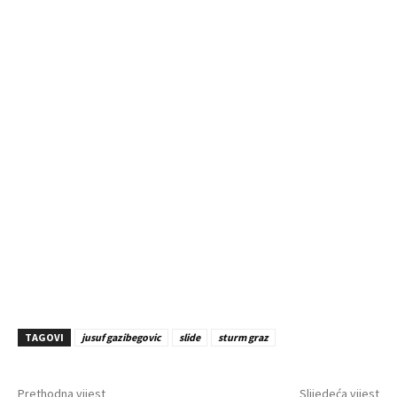
TAGOVI
jusuf gazibegovic
slide
sturm graz
Prethodna vijest
Slijedeća vijest