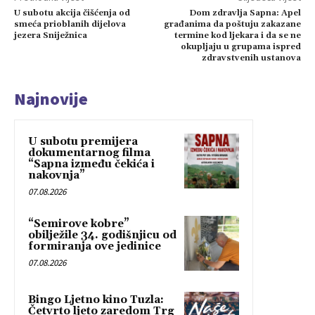
U subotu akcija čišćenja od
Dom zdravlja Sapna: Apel
smeća prioblanih dijelova
građanima da poštuju zakazane
jezera Sniježnica
termine kod ljekara i da se ne
okupljaju u grupama ispred
zdravstvenih ustanova
Najnovije
U subotu premijera
dokumentarnog filma
“Sapna između čekića i
nakovnja”
07.08.2026
“Semirove kobre”
obilježile 34. godišnjicu od
formiranja ove jedinice
07.08.2026
Bingo Ljetno kino Tuzla:
Četvrto ljeto zaredom Trg