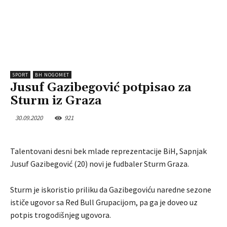
SPORT
BH NOGOMET
Jusuf Gazibegović potpisao za
Sturm iz Graza
30.09.2020
921
Talentovani desni bek mlade reprezentacije BiH, Sapnjak
Jusuf Gazibegović (20) novi je fudbaler Sturm Graza.
Sturm je iskoristio priliku da Gazibegoviću naredne sezone
ističe ugovor sa Red Bull Grupacijom, pa ga je doveo uz
potpis trogodišnjeg ugovora.