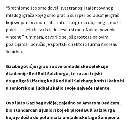
“Sretni smo što smo doveli svestranog i talentovanog
mladog igrača kojeg smo pratili duži period. Jusuf je igrač
koji svojom brzinom, ali i zato što igra sa obje noge, može
pokriti i cijelu lijevu i cijelu desnu stranu. Nakon povrede
Vincent Trummera, otvorilo se još prostora na ovim
pozicijama” poručio je sportski direktor Sturma Andreas
Schicker.
Gazibegović je igrao za sve omladinske selekcije
Akademije Red Bull Salzburga, te za austrijski
drugoligaš Lifering koji Red Bull Salzburg koristi kako bi
u seniorskom fudbalu kalio svoje najveće talente.
Ovo ljeto Gazibegović je, zajedno sa Amarom Dedićem,
bio standardan u juniorskoj ekipi Red Bull Salzburga
koja je došla do polufinala omladinske Lige Šampiona.