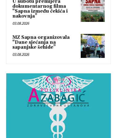
U subotu premijera
dokumentarnog filma
“Sapna između čekića i
nakovnja”
03.08.2026
MZ Sapna organizovala
“Dane sjećanja na
sapanjske šehide”
03.08.2026