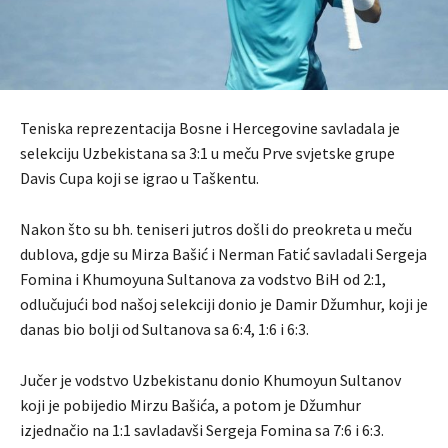
Teniska reprezentacija Bosne i Hercegovine savladala je
selekciju Uzbekistana sa 3:1 u meču Prve svjetske grupe
Davis Cupa koji se igrao u Taškentu.
Nakon što su bh. teniseri jutros došli do preokreta u meču
dublova, gdje su Mirza Bašić i Nerman Fatić savladali Sergeja
Fomina i Khumoyuna Sultanova za vodstvo BiH od 2:1,
odlučujući bod našoj selekciji donio je Damir Džumhur, koji je
danas bio bolji od Sultanova sa 6:4, 1:6 i 6:3.
Jučer je vodstvo Uzbekistanu donio Khumoyun Sultanov
koji je pobijedio Mirzu Bašića, a potom je Džumhur
izjednačio na 1:1 savladavši Sergeja Fomina sa 7:6 i 6:3.