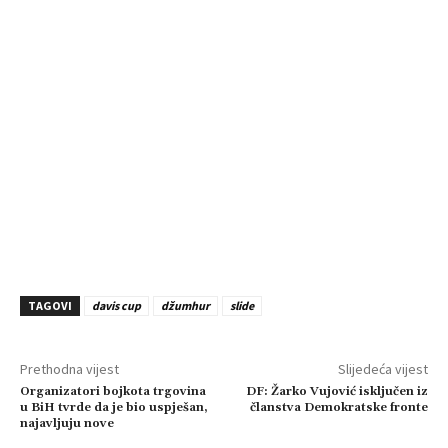
TAGOVI
davis cup
džumhur
slide
Prethodna vijest
Slijedeća vijest
Organizatori bojkota trgovina
DF: Žarko Vujović isključen iz
u BiH tvrde da je bio uspješan,
članstva Demokratske fronte
najavljuju nove