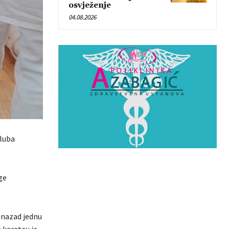
osvježenje
04.08.2026
kluba
ge
 unazad jednu
 karateu je