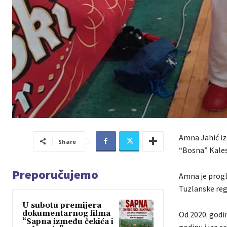
Amna Jahić iz 
Share
“Bosna” Kales
Preporučujemo
Amna je progl
Tuzlanske regi
U subotu premijera
dokumentarnog filma
Od 2020. godin
“Sapna između čekića i
godinu i iza s