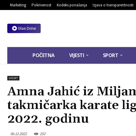
Marketing
Pokrivenost
Kodeks ponašanja
Izjava o transparentnosti
Glas Drine
POČETNA
VIJESTI
SPORT
SPORT
Amna Jahić iz Miljan
takmičarka karate lig
2022. godinu
06.12.2022
253