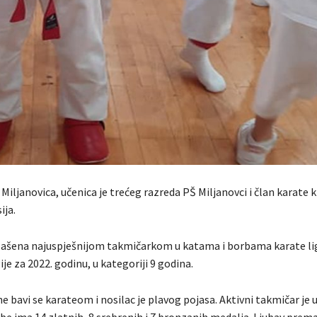
Miljanovica, učenica je trećeg razreda PŠ Miljanovci i član karate 
ija.
ašena najuspješnijom takmičarkom u katama i borbama karate li
je za 2022. godinu, u kategoriji 9 godina.
e bavi se karateom i nosilac je plavog pojasa. Aktivni takmičar je
ebe ima 14 zlatnih, 8 srebrenih i 7 bronzanih medalja. Ljubav prema