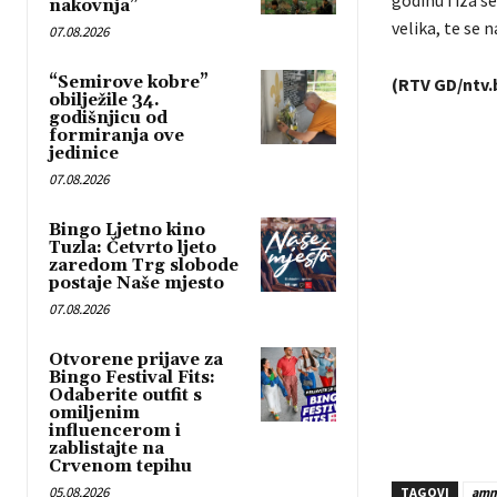
nakovnja”
velika, te se
07.08.2026
“Semirove kobre”
(RTV GD/ntv.
obilježile 34.
godišnjicu od
formiranja ove
jedinice
07.08.2026
Bingo Ljetno kino
Tuzla: Četvrto ljeto
zaredom Trg slobode
postaje Naše mjesto
07.08.2026
Otvorene prijave za
Bingo Festival Fits:
Odaberite outfit s
omiljenim
influencerom i
zablistajte na
Crvenom tepihu
05.08.2026
TAGOVI
amna