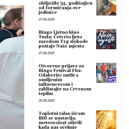
obilježile 34. godišnjicu
od formiranja ove
jedinice
07.08.2026
Bingo Ljetno kino
Tuzla: Četvrto ljeto
zaredom Trg slobode
postaje Naše mjesto
07.08.2026
Otvorene prijave za
Bingo Festival Fits:
Odaberite outfit s
omiljenim
influencerom i
zablistajte na Crvenom
tepihu
05.08.2026
Toplotni talas širom
BiH se nastavlja,
meteorolozi otkrili
kada nas očekuje