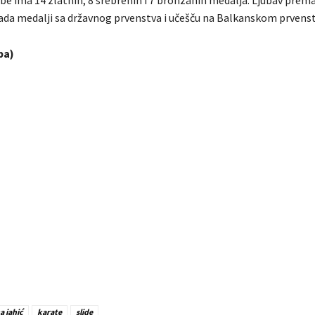
 nada medalji sa državnog prvenstva i učešču na Balkanskom prvenst
ba)
 jahić
karate
slide